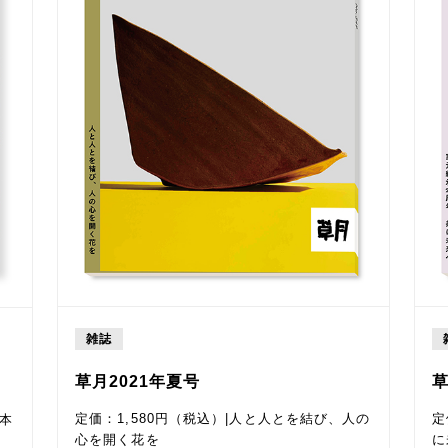
雑誌
草月2021年夏号
草
定価：1,580円（税込）|人と人とを結び、人の
定
基本
心を開く花を
に
監