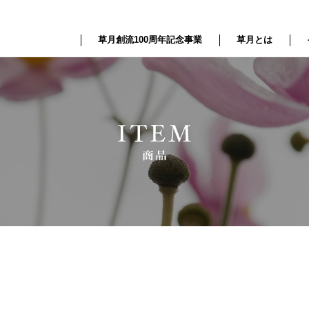
草月創流100周年記念事業
草月とは