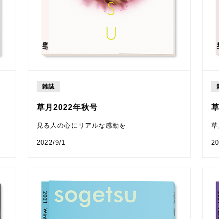
雑誌
草月2022年秋号
草
見る人の心にリアルな感動を
草
2022/9/1
20